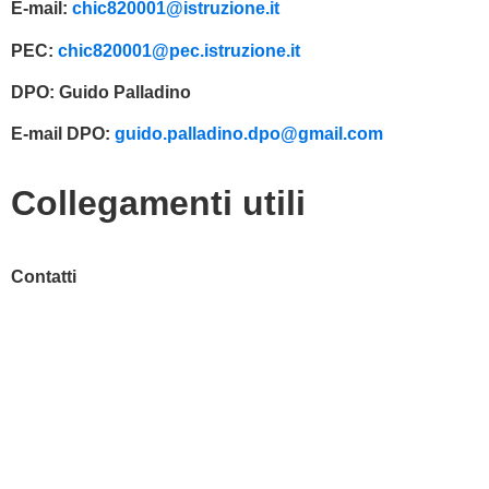
E-mail:
chic820001@istruzione.it
PEC:
chic820001@pec.istruzione.it
DPO:
Guido Palladino
E-mail DPO:
guido.palladino.dpo@gmail.com
Collegamenti utili
Contatti
MIUR
Accesso Civico
Amministrazione Trasparente
Albo Online
Scuola in Chiaro