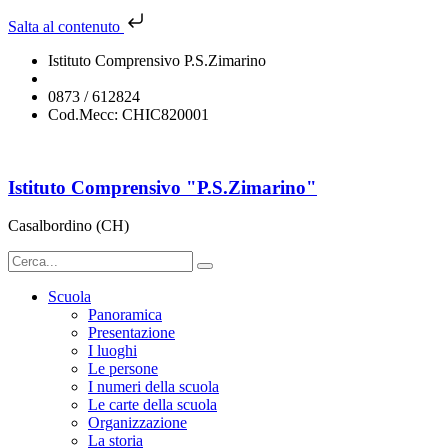
Salta al contenuto
Istituto Comprensivo P.S.Zimarino
chic820001@istruzione.it
0873 / 612824
Cod.Mecc: CHIC820001
Istituto Comprensivo "P.S.Zimarino"
Casalbordino (CH)
Scuola
Panoramica
Presentazione
I luoghi
Le persone
I numeri della scuola
Le carte della scuola
Organizzazione
La storia