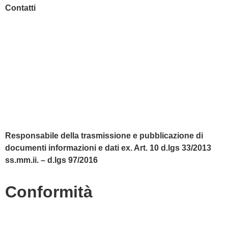
Contatti
MIUR
Accesso Civico
Amministrazione Trasparente
Albo Online
Scuola in Chiaro
Responsabile della trasmissione e pubblicazione di
documenti informazioni e dati ex. Art. 10 d.lgs 33/2013
ss.mm.ii. – d.lgs 97/2016
Conformità
Privacy Policy