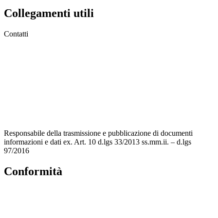
Collegamenti utili
Contatti
MIUR
Accesso Civico
Amministrazione Trasparente
Albo Online
Scuola in Chiaro
Responsabile della trasmissione e pubblicazione di documenti
informazioni e dati ex. Art. 10 d.lgs 33/2013 ss.mm.ii. – d.lgs
97/2016
Conformità
Privacy Policy
Dichiarazione di accessibilità