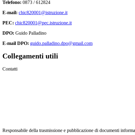
Telefono:
0873 / 612824
E-mail:
chic820001@istruzione.it
PEC:
chic820001@pec.istruzione.it
DPO:
Guido Palladino
E-mail DPO:
guido.palladino.dpo@gmail.com
Collegamenti utili
Contatti
MIUR
Accesso Civico
Amministrazione Trasparente
Albo Online
Scuola in Chiaro
Responsabile della trasmissione e pubblicazione di documenti informaz