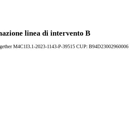
mazione linea di intervento B
STEM Together M4C1I3.1-2023-1143-P-39515 CUP: B94D23002960006