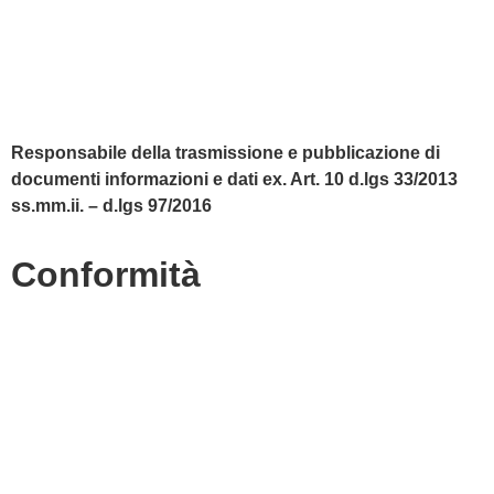
Amministrazione Trasparente
Albo Online
Scuola in Chiaro
Responsabile della trasmissione e pubblicazione di
documenti informazioni e dati ex. Art. 10 d.lgs 33/2013
ss.mm.ii. – d.lgs 97/2016
Conformità
Privacy Policy
Dichiarazione di accessibilità
Note legali
Accesso riservato