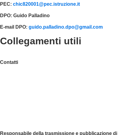
PEC:
chic820001@pec.istruzione.it
DPO:
Guido Palladino
E-mail DPO:
guido.palladino.dpo@gmail.com
Collegamenti utili
Contatti
MIUR
Accesso Civico
Amministrazione Trasparente
Albo Online
Scuola in Chiaro
Responsabile della trasmissione e pubblicazione di