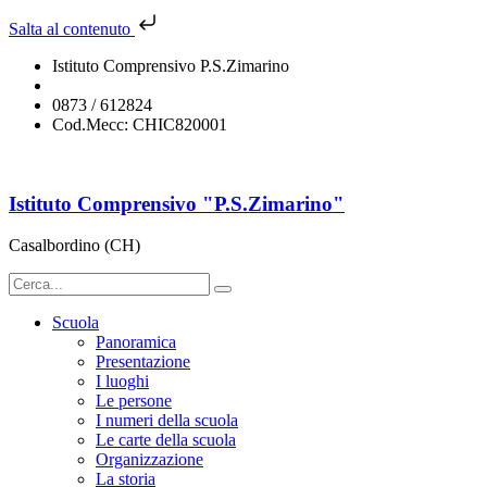
Salta al contenuto
Istituto Comprensivo P.S.Zimarino
chic820001@istruzione.it
0873 / 612824
Cod.Mecc: CHIC820001
Istituto Comprensivo "P.S.Zimarino"
Casalbordino (CH)
Scuola
Panoramica
Presentazione
I luoghi
Le persone
I numeri della scuola
Le carte della scuola
Organizzazione
La storia