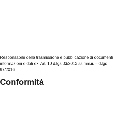
MIUR
Accesso Civico
Amministrazione Trasparente
Albo Online
Scuola in Chiaro
Responsabile della trasmissione e pubblicazione di documenti
informazioni e dati ex. Art. 10 d.lgs 33/2013 ss.mm.ii. – d.lgs
97/2016
Conformità
Privacy Policy
Dichiarazione di accessibilità
Note legali