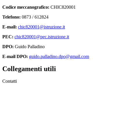
Codice meccanografico:
CHIC820001
Telefono:
0873 / 612824
E-mail:
chic820001@istruzione.it
PEC:
chic820001@pec.istruzione.it
DPO:
Guido Palladino
E-mail DPO:
guido.palladino.dpo@gmail.com
Collegamenti utili
Contatti
MIUR
Accesso Civico
Amministrazione Trasparente
Albo Online