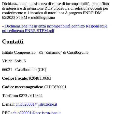
Dichiarazione di inesistenza di cause di incompatibilità, di conflitto
di interessi e di astensione RUP procedura di selezione docenti per
conferimento n.1 incarico di tutor linea A progetto PNRR DM
65/2023 STEM e multilinguismo
– Dichiarazione inesistenza incompatibilità conflitto Responsabile
procedimento PNRR STEM.pdf
Contatti
Istituto Comprensivo “P.S. Zimarino” di Casalbordino
Via del Sole, 6
66021– Casalbordino (CH)
Codice Fiscale:
92048110693
Codice meccanografico:
CHIC820001
Telefono:
0873 / 612824
E-mail:
chic820001@istruzione.it
PEC:
chic820001@pec.istruzione.it