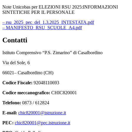
Note Unicobas per ELEZIONI RSU 2025:INFORMAZIONI
SINTETICHE PER IL PERSONALE
– rsu_2025_pec_del_1.3.2025_INTESTATA.pdf
– MANIFESTO_RSU_SCUOLE_A4.pdf
Contatti
Istituto Comprensivo “P.S. Zimarino” di Casalbordino
Via del Sole, 6
66021– Casalbordino (CH)
Codice Fiscale:
92048110693
Codice meccanografico:
CHIC820001
Telefono:
0873 / 612824
E-mail:
chic820001@istruzione.it
PEC:
chic820001@pec.istruzione.it