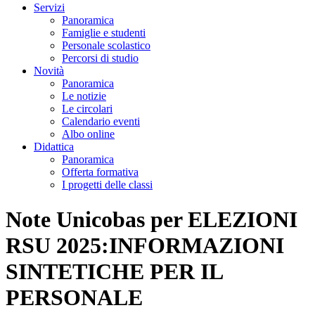
Servizi
Panoramica
Famiglie e studenti
Personale scolastico
Percorsi di studio
Novità
Panoramica
Le notizie
Le circolari
Calendario eventi
Albo online
Didattica
Panoramica
Offerta formativa
I progetti delle classi
Note Unicobas per ELEZIONI
RSU 2025:INFORMAZIONI
SINTETICHE PER IL
PERSONALE