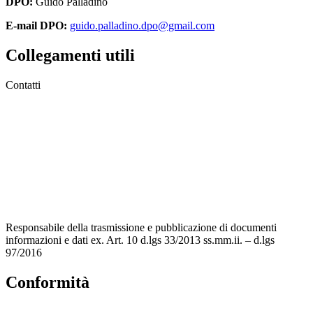
DPO:
Guido Palladino
E-mail DPO:
guido.palladino.dpo@gmail.com
Collegamenti utili
Contatti
MIUR
Accesso Civico
Amministrazione Trasparente
Albo Online
Scuola in Chiaro
Responsabile della trasmissione e pubblicazione di documenti
informazioni e dati ex. Art. 10 d.lgs 33/2013 ss.mm.ii. – d.lgs
97/2016
Conformità
Privacy Policy