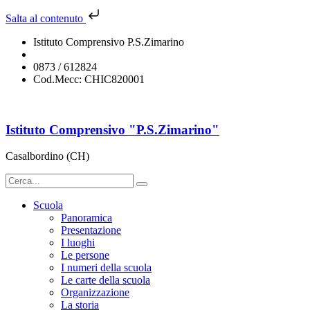
Salta al contenuto
Istituto Comprensivo P.S.Zimarino
chic820001@istruzione.it
0873 / 612824
Cod.Mecc: CHIC820001
Istituto Comprensivo "P.S.Zimarino"
Casalbordino (CH)
Scuola
Panoramica
Presentazione
I luoghi
Le persone
I numeri della scuola
Le carte della scuola
Organizzazione
La storia