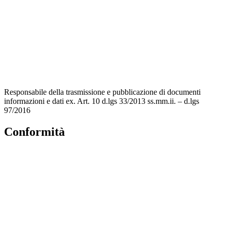
MIUR
Accesso Civico
Amministrazione Trasparente
Albo Online
Scuola in Chiaro
Responsabile della trasmissione e pubblicazione di documenti
informazioni e dati ex. Art. 10 d.lgs 33/2013 ss.mm.ii. – d.lgs
97/2016
Conformità
Privacy Policy
Dichiarazione di accessibilità
Note legali
Accesso riservato