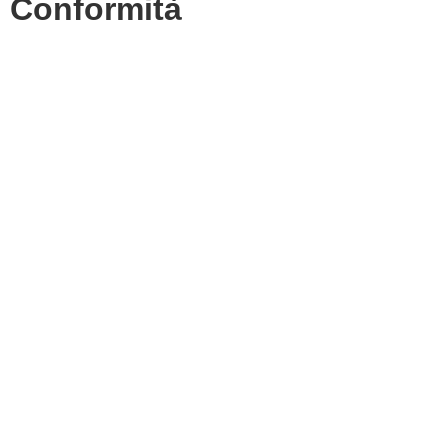
Conformità
Privacy Policy
Dichiarazione di accessibilità
Note legali
Accesso riservato