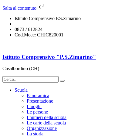
Salta al contenuto
Istituto Comprensivo P.S.Zimarino
chic820001@istruzione.it
0873 / 612824
Cod.Mecc: CHIC820001
Istituto Comprensivo "P.S.Zimarino"
Casalbordino (CH)
Scuola
Panoramica
Presentazione
I luoghi
Le persone
I numeri della scuola
Le carte della scuola
Organizzazione
La storia