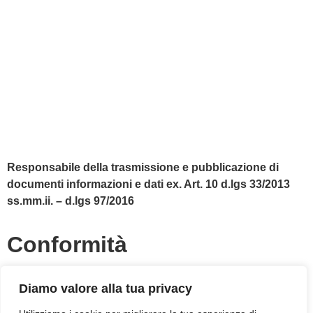
MIUR
Accesso Civico
Amministrazione Trasparente
Albo Online
Scuola in Chiaro
Responsabile della trasmissione e pubblicazione di
documenti informazioni e dati ex. Art. 10 d.lgs 33/2013
ss.mm.ii. – d.lgs 97/2016
Conformità
Diamo valore alla tua privacy
Privacy Policy