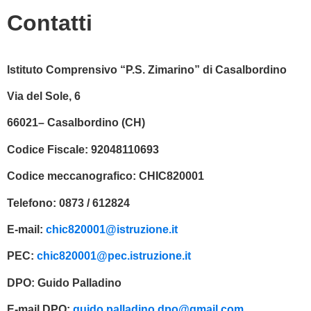
Contatti
Istituto Comprensivo “P.S. Zimarino” di Casalbordino
Via del Sole, 6
66021– Casalbordino (CH)
Codice Fiscale:
92048110693
Codice meccanografico:
CHIC820001
Telefono:
0873 / 612824
E-mail:
chic820001@istruzione.it
PEC:
chic820001@pec.istruzione.it
DPO:
Guido Palladino
E-mail DPO:
guido.palladino.dpo@gmail.com