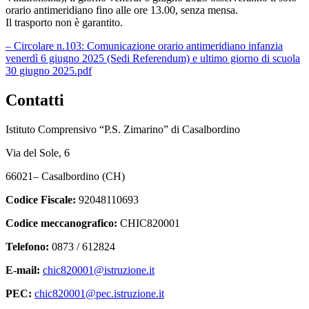
orario antimeridiano fino alle ore 13.00, senza mensa.
Il trasporto non è garantito.
– Circolare n.103: Comunicazione orario antimeridiano infanzia
venerdì 6 giugno 2025 (Sedi Referendum) e ultimo giorno di scuola
30 giugno 2025.pdf
Contatti
Istituto Comprensivo “P.S. Zimarino” di Casalbordino
Via del Sole, 6
66021– Casalbordino (CH)
Codice Fiscale:
92048110693
Codice meccanografico:
CHIC820001
Telefono:
0873 / 612824
E-mail:
chic820001@istruzione.it
PEC:
chic820001@pec.istruzione.it