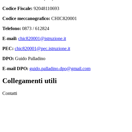
Codice Fiscale:
92048110693
Codice meccanografico:
CHIC820001
Telefono:
0873 / 612824
E-mail:
chic820001@istruzione.it
PEC:
chic820001@pec.istruzione.it
DPO:
Guido Palladino
E-mail DPO:
guido.palladino.dpo@gmail.com
Collegamenti utili
Contatti
MIUR
Accesso Civico
Amministrazione Trasparente