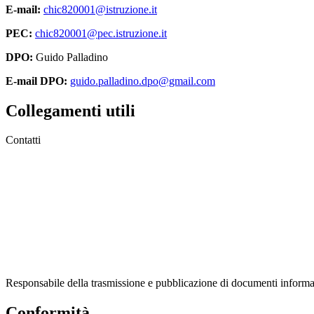
E-mail:
chic820001@istruzione.it
PEC:
chic820001@pec.istruzione.it
DPO:
Guido Palladino
E-mail DPO:
guido.palladino.dpo@gmail.com
Collegamenti utili
Contatti
MIUR
Accesso Civico
Amministrazione Trasparente
Albo Online
Scuola in Chiaro
Responsabile della trasmissione e pubblicazione di documenti informaz
Conformità