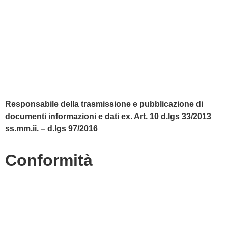
Accesso Civico
Amministrazione Trasparente
Albo Online
Scuola in Chiaro
Responsabile della trasmissione e pubblicazione di
documenti informazioni e dati ex. Art. 10 d.lgs 33/2013
ss.mm.ii. – d.lgs 97/2016
Conformità
Privacy Policy
Dichiarazione di accessibilità