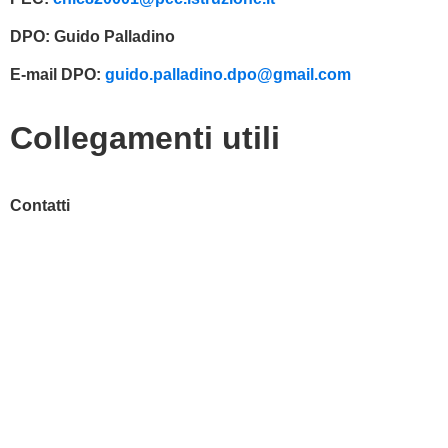
DPO:
Guido Palladino
E-mail DPO:
guido.palladino.dpo@gmail.com
Collegamenti utili
Contatti
MIUR
Accesso Civico
Amministrazione Trasparente
Albo Online
Scuola in Chiaro