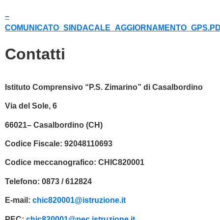
–
COMUNICATO_SINDACALE_AGGIORNAMENTO_GPS.P
Contatti
Istituto Comprensivo “P.S. Zimarino” di Casalbordino
Via del Sole, 6
66021– Casalbordino (CH)
Codice Fiscale:
92048110693
Codice meccanografico:
CHIC820001
Telefono:
0873 / 612824
E-mail:
chic820001@istruzione.it
PEC:
chic820001@pec.istruzione.it