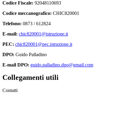
Codice Fiscale:
92048110693
Codice meccanografico:
CHIC820001
Telefono:
0873 / 612824
E-mail:
chic820001@istruzione.it
PEC:
chic820001@pec.istruzione.it
DPO:
Guido Palladino
E-mail DPO:
guido.palladino.dpo@gmail.com
Collegamenti utili
Contatti
MIUR
Accesso Civico
Amministrazione Trasparente
Albo Online