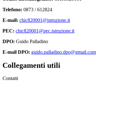
Telefono:
0873 / 612824
E-mail:
chic820001@istruzione.it
PEC:
chic820001@pec.istruzione.it
DPO:
Guido Palladino
E-mail DPO:
guido.palladino.dpo@gmail.com
Collegamenti utili
Contatti
MIUR
Accesso Civico
Amministrazione Trasparente
Albo Online
Scuola in Chiaro