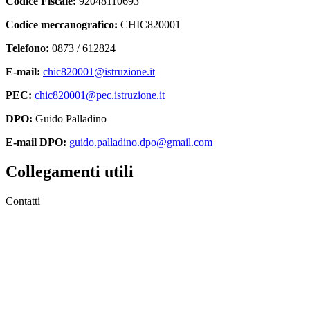
Codice Fiscale:
92048110693
Codice meccanografico:
CHIC820001
Telefono:
0873 / 612824
E-mail:
chic820001@istruzione.it
PEC:
chic820001@pec.istruzione.it
DPO:
Guido Palladino
E-mail DPO:
guido.palladino.dpo@gmail.com
Collegamenti utili
Contatti
MIUR
Accesso Civico
Amministrazione Trasparente
Albo Online