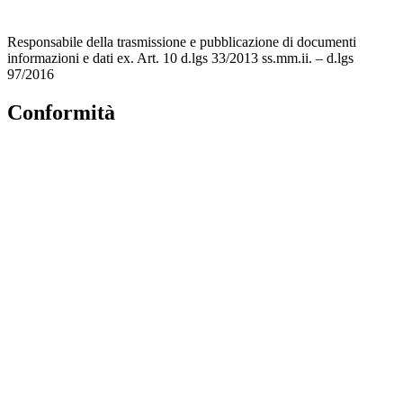
Scuola in Chiaro
Responsabile della trasmissione e pubblicazione di documenti
informazioni e dati ex. Art. 10 d.lgs 33/2013 ss.mm.ii. – d.lgs
97/2016
Conformità
Privacy Policy
Dichiarazione di accessibilità
Note legali
Accesso riservato