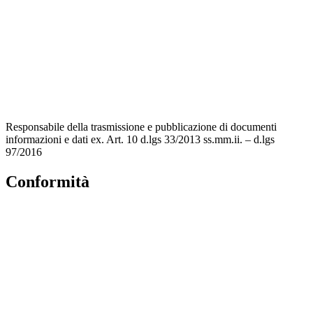
MIUR
Accesso Civico
Amministrazione Trasparente
Albo Online
Scuola in Chiaro
Responsabile della trasmissione e pubblicazione di documenti
informazioni e dati ex. Art. 10 d.lgs 33/2013 ss.mm.ii. – d.lgs
97/2016
Conformità
Privacy Policy
Dichiarazione di accessibilità
Note legali
Accesso riservato