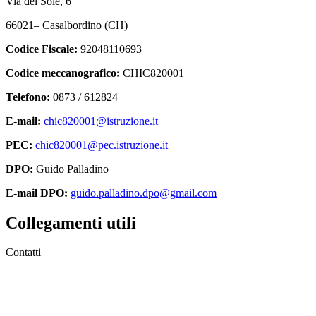
Via del Sole, 6
66021– Casalbordino (CH)
Codice Fiscale:
92048110693
Codice meccanografico:
CHIC820001
Telefono:
0873 / 612824
E-mail:
chic820001@istruzione.it
PEC:
chic820001@pec.istruzione.it
DPO:
Guido Palladino
E-mail DPO:
guido.palladino.dpo@gmail.com
Collegamenti utili
Contatti
MIUR
Accesso Civico