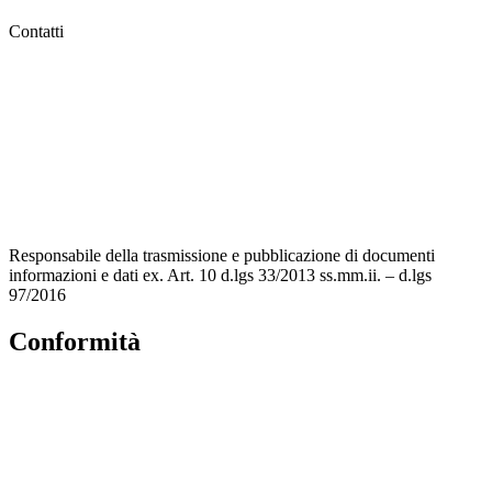
Contatti
MIUR
Accesso Civico
Amministrazione Trasparente
Albo Online
Scuola in Chiaro
Responsabile della trasmissione e pubblicazione di documenti
informazioni e dati ex. Art. 10 d.lgs 33/2013 ss.mm.ii. – d.lgs
97/2016
Conformità
Privacy Policy
Dichiarazione di accessibilità
Note legali