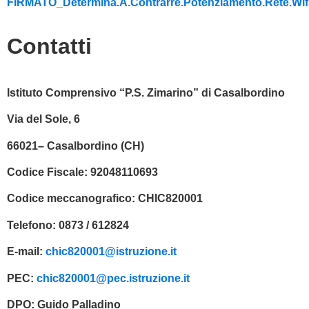
FIRMATO_Determina.A.Contrarre.Potenziamento.Rete.Wifi
Contatti
Istituto Comprensivo “P.S. Zimarino” di Casalbordino
Via del Sole, 6
66021– Casalbordino (CH)
Codice Fiscale:
92048110693
Codice meccanografico:
CHIC820001
Telefono:
0873 / 612824
E-mail:
chic820001@istruzione.it
PEC:
chic820001@pec.istruzione.it
DPO:
Guido Palladino