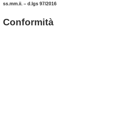
ss.mm.ii. – d.lgs 97/2016
Conformità
Privacy Policy
Dichiarazione di accessibilità
Note legali
Accesso riservato