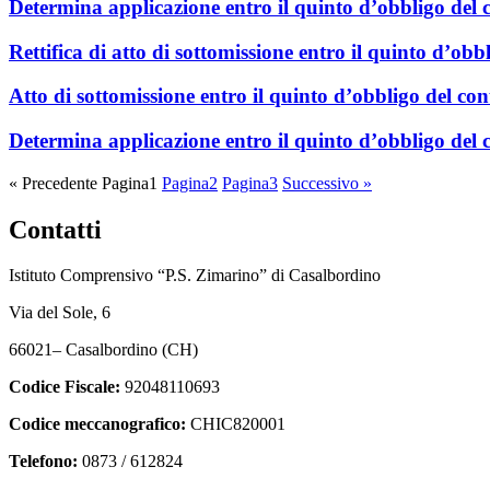
Determina applicazione entro il quinto d’obbligo del c
Rettifica di atto di sottomissione entro il quinto d’obb
Atto di sottomissione entro il quinto d’obbligo del con
Determina applicazione entro il quinto d’obbligo del c
« Precedente
Pagina
1
Pagina
2
Pagina
3
Successivo »
Contatti
Istituto Comprensivo “P.S. Zimarino” di Casalbordino
Via del Sole, 6
66021– Casalbordino (CH)
Codice Fiscale:
92048110693
Codice meccanografico:
CHIC820001
Telefono:
0873 / 612824