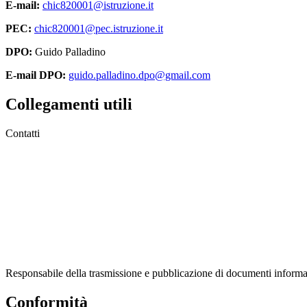
E-mail:
chic820001@istruzione.it
PEC:
chic820001@pec.istruzione.it
DPO:
Guido Palladino
E-mail DPO:
guido.palladino.dpo@gmail.com
Collegamenti utili
Contatti
MIUR
Accesso Civico
Amministrazione Trasparente
Albo Online
Scuola in Chiaro
Responsabile della trasmissione e pubblicazione di documenti informaz
Conformità