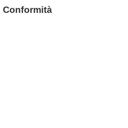
Conformità
Privacy Policy
Dichiarazione di accessibilità
Note legali
Accesso riservato