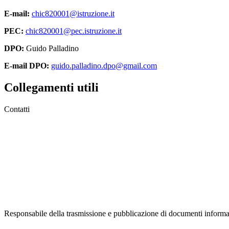
E-mail:
chic820001@istruzione.it
PEC:
chic820001@pec.istruzione.it
DPO:
Guido Palladino
E-mail DPO:
guido.palladino.dpo@gmail.com
Collegamenti utili
Contatti
MIUR
Accesso Civico
Amministrazione Trasparente
Albo Online
Scuola in Chiaro
Responsabile della trasmissione e pubblicazione di documenti informaz