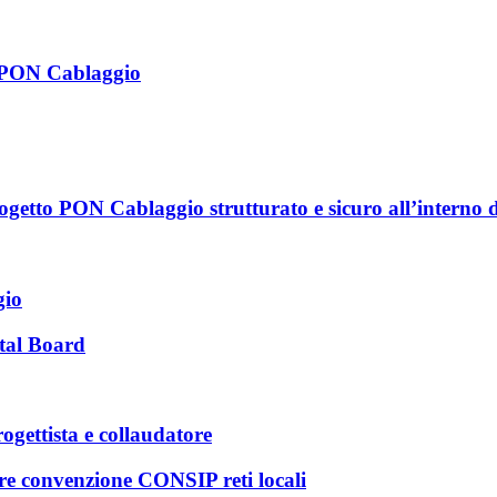
 -PON Cablaggio
getto PON Cablaggio strutturato e sicuro all’interno deg
gio
tal Board
rogettista e collaudatore
are convenzione CONSIP reti locali