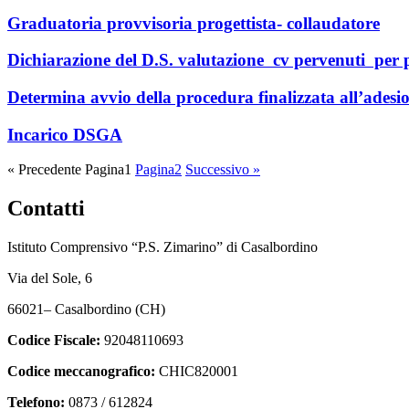
Graduatoria provvisoria progettista- collaudatore
Dichiarazione del D.S. valutazione cv pervenuti per p
Determina avvio della procedura finalizzata all’ades
Incarico DSGA
« Precedente
Pagina
1
Pagina
2
Successivo »
Contatti
Istituto Comprensivo “P.S. Zimarino” di Casalbordino
Via del Sole, 6
66021– Casalbordino (CH)
Codice Fiscale:
92048110693
Codice meccanografico:
CHIC820001
Telefono:
0873 / 612824