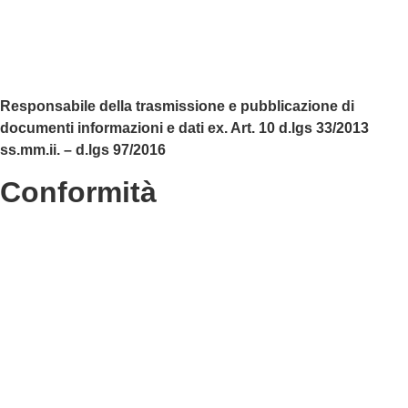
Albo Online
Scuola in Chiaro
Responsabile della trasmissione e pubblicazione di
documenti informazioni e dati ex. Art. 10 d.lgs 33/2013
ss.mm.ii. – d.lgs 97/2016
Conformità
Privacy Policy
Dichiarazione di accessibilità
Note legali
Accesso riservato