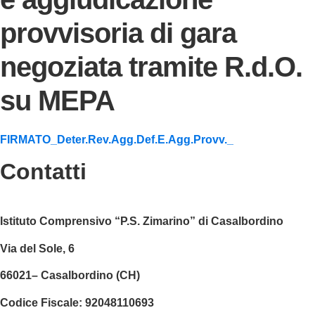
provvisoria di gara
negoziata tramite R.d.O.
su MEPA
FIRMATO_Deter.Rev.Agg.Def.E.Agg.Provv._
Contatti
Istituto Comprensivo “P.S. Zimarino” di Casalbordino
Via del Sole, 6
66021– Casalbordino (CH)
Codice Fiscale:
92048110693