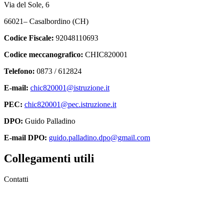
Via del Sole, 6
66021– Casalbordino (CH)
Codice Fiscale:
92048110693
Codice meccanografico:
CHIC820001
Telefono:
0873 / 612824
E-mail:
chic820001@istruzione.it
PEC:
chic820001@pec.istruzione.it
DPO:
Guido Palladino
E-mail DPO:
guido.palladino.dpo@gmail.com
Collegamenti utili
Contatti
MIUR
Accesso Civico