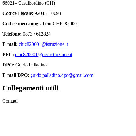
66021– Casalbordino (CH)
Codice Fiscale:
92048110693
Codice meccanografico:
CHIC820001
Telefono:
0873 / 612824
E-mail:
chic820001@istruzione.it
PEC:
chic820001@pec.istruzione.it
DPO:
Guido Palladino
E-mail DPO:
guido.palladino.dpo@gmail.com
Collegamenti utili
Contatti
MIUR
Accesso Civico
Amministrazione Trasparente