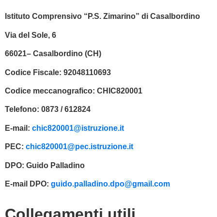
Istituto Comprensivo “P.S. Zimarino” di Casalbordino
Via del Sole, 6
66021– Casalbordino (CH)
Codice Fiscale:
92048110693
Codice meccanografico:
CHIC820001
Telefono:
0873 / 612824
E-mail:
chic820001@istruzione.it
PEC:
chic820001@pec.istruzione.it
DPO:
Guido Palladino
E-mail DPO:
guido.palladino.dpo@gmail.com
Collegamenti utili